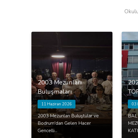
Okulu
2003 Mezunları
20
Buluşmaları
TÖ
11 Haziran 2026
03 
2003 Mezunları Buluştular ve
BAL
Bodrum'dan Gelen Hacer
MEZ
Gencelli...
KAT