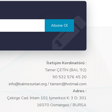
Abone Ol
İletişim Kordinatörü :
Tamer ÇETİN (BAL '92)
90 532 576 45 20
info@balmezunlari.org
/
tamerc@hotmail.com
Adres :
Çekirge Cad. İntam 101 İşmerkezi K: 3 D: 301
16070 Osmangazi / BURSA