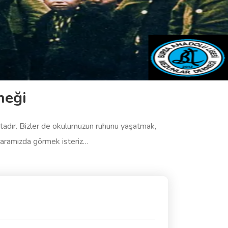
neği
aktadır. Bizler de okulumuzun ruhunu yaşatmak,
e aramızda görmek isteriz…