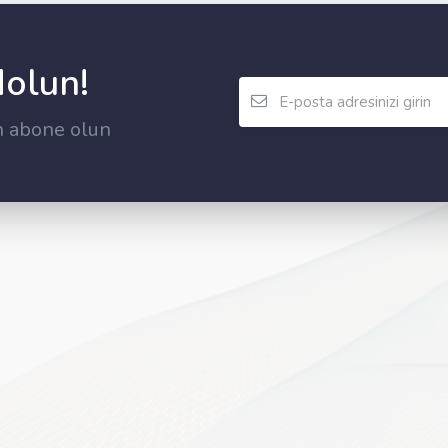
dolun!
n abone olun