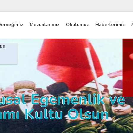
erneğimiz
Mezunlarımız
Okulumuz
Haberlerimiz
usal Egemenlik ve
amı Kultu Olsun