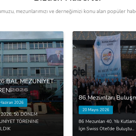
muzu, mezunlarımızı ve derneğimizi konu alan popüler haber
26 BAL MEZUNİYET
RENİ
86 Mezunları Buluş
Haziran 2026
20 Mayıs 2026
 2026, 50 DÖNEM
UNİYET TÖRENİNE
86 Mezunları 40. Yılı Kutlam
ILDIK
İçin Swiss Otel'de Buluştu...