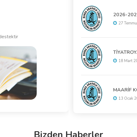
2026-20
27 Temmuz
destektir
TİYATROY
18 Mart 2
MAARİF K
13 Ocak 2
Bizden Haberler