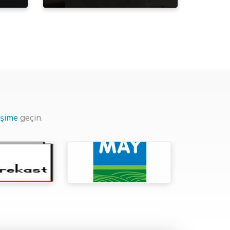
tişime
geçin.