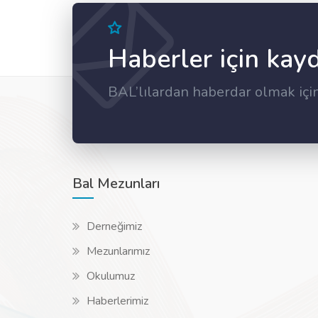
Haberler için kay
BAL’lılardan haberdar olmak içi
Bal Mezunları
Derneğimiz
Mezunlarımız
Okulumuz
Haberlerimiz