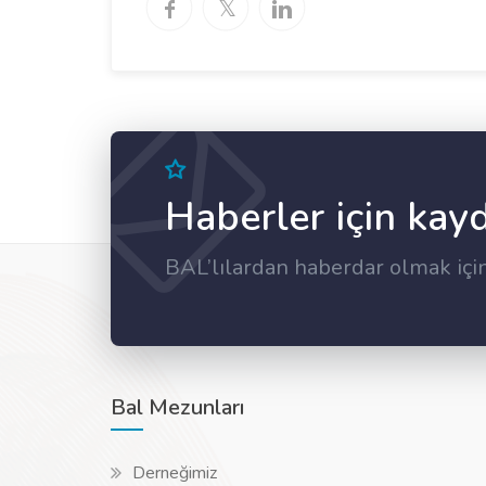
Haberler için kay
BAL’lılardan haberdar olmak içi
Bal Mezunları
Derneğimiz