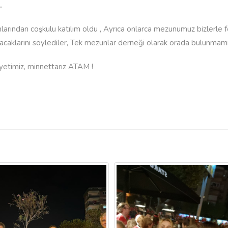
.
ndan coşkulu katılım oldu , Ayrıca onlarca mezunumuz bizlerle foto
yacaklarını söylediler, Tek mezunlar derneği olarak orada bulunmamız
iyetimiz, minnettarız ATAM !