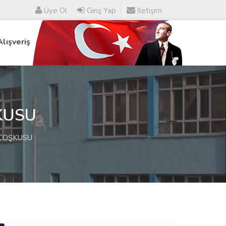
Üye Ol
Giriş Yap
İletişim
Alışveriş
KUSU
 COŞKUSU