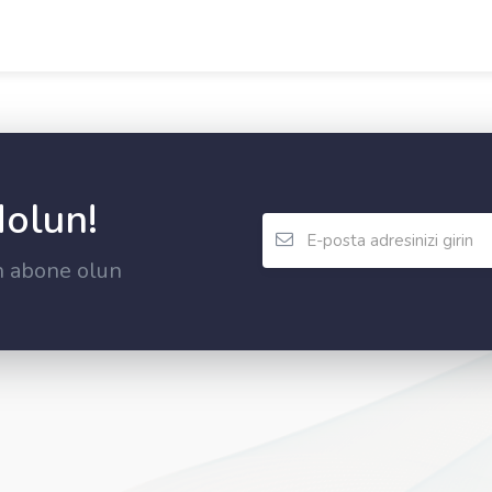
dolun!
n abone olun