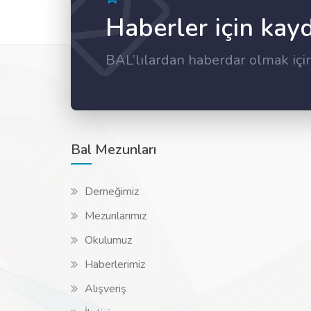
Haberler için kay
BAL’lılardan haberdar olmak içi
Bal Mezunları
Derneğimiz
Mezunlarımız
Okulumuz
Haberlerimiz
Alışveriş