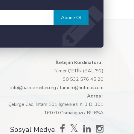
Abone Ol
İletişim Kordinatörü :
Tamer ÇETİN (BAL '92)
90 532 576 45 20
info@balmezunlari.org
/
tamerc@hotmail.com
Adres :
Çekirge Cad. İntam 101 İşmerkezi K: 3 D: 301
16070 Osmangazi / BURSA
Sosyal Medya