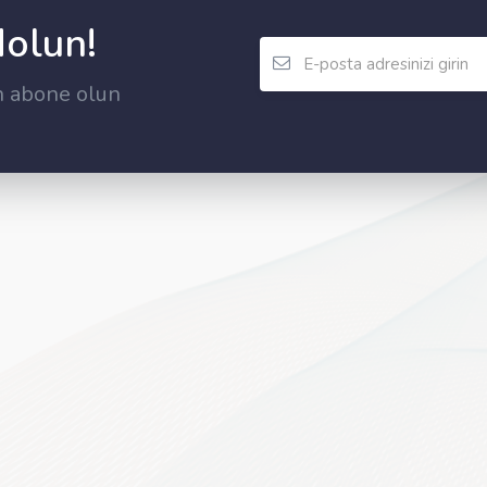
dolun!
n abone olun