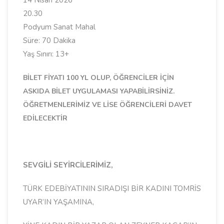
14 Nisan 2026
20.30
Podyum Sanat Mahal
Süre: 70 Dakika
Yaş Sınırı: 13+
BİLET FİYATI 100 YL OLUP, ÖĞRENCİLER İÇİN
ASKIDA BİLET UYGULAMASI YAPABİLİRSİNİZ.
ÖĞRETMENLERİMİZ VE LİSE ÖĞRENCİLERİ DAVET
EDİLECEKTİR
SEVGİLİ SEYİRCİLERİMİZ,
TÜRK EDEBİYATININ SIRADIŞI BİR KADINI TOMRİS
UYAR’IN YAŞAMINA,