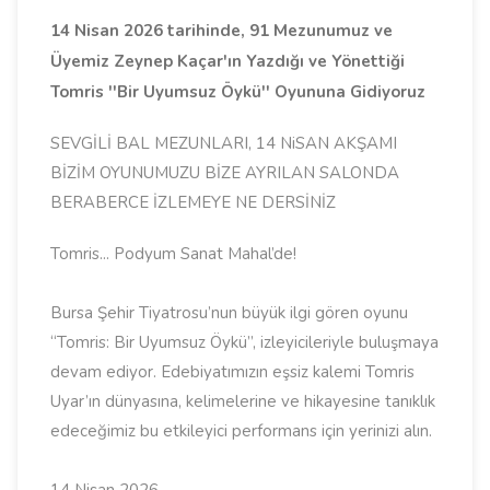
14 Nisan 2026 tarihinde, 91 Mezunumuz ve
Üyemiz Zeynep Kaçar'ın Yazdığı ve Yönettiği
Tomris ''Bir Uyumsuz Öykü'' Oyununa Gidiyoruz
SEVGİLİ BAL MEZUNLARI, 14 NiSAN AKŞAMI
BİZİM OYUNUMUZU BİZE AYRILAN SALONDA
BERABERCE İZLEMEYE NE DERSİNİZ
Tomris... Podyum Sanat Mahal’de!
Bursa Şehir Tiyatrosu’nun büyük ilgi gören oyunu
“Tomris: Bir Uyumsuz Öykü”, izleyicileriyle buluşmaya
devam ediyor. Edebiyatımızın eşsiz kalemi Tomris
Uyar’ın dünyasına, kelimelerine ve hikayesine tanıklık
edeceğimiz bu etkileyici performans için yerinizi alın.