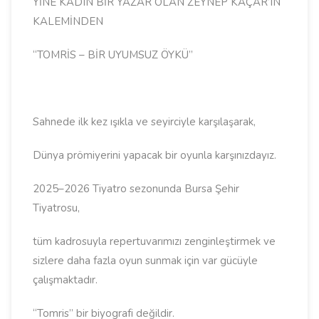
YİNE KADIN BİR YAZAR OLAN ZEYNEP KAÇAR’IN
KALEMİNDEN
“TOMRİS – BİR UYUMSUZ ÖYKÜ”
Sahnede ilk kez ışıkla ve seyirciyle karşılaşarak,
Dünya prömiyerini yapacak bir oyunla karşınızdayız.
2025–2026 Tiyatro sezonunda Bursa Şehir
Tiyatrosu,
tüm kadrosuyla repertuvarımızı zenginleştirmek ve
sizlere daha fazla oyun sunmak için var gücüyle
çalışmaktadır.
“Tomris” bir biyografi değildir.