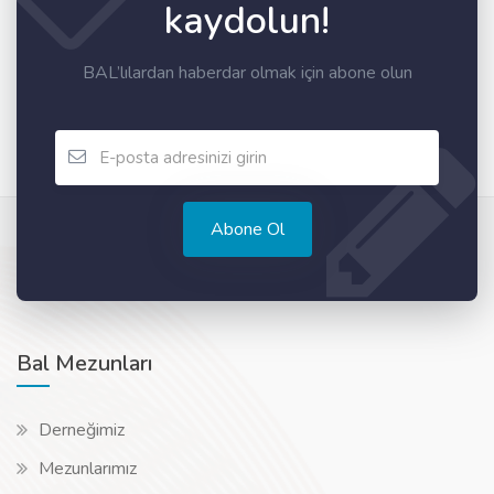
kaydolun!
BAL’lılardan haberdar olmak için abone olun
Abone Ol
Bal Mezunları
Derneğimiz
Mezunlarımız