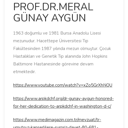
PROF.DR.MERAL
GÜNAY AYGÜN
1963 doğumlu ve 1981 Bursa Anadolu Lisesi
mezunudur. Hacettepe Üniversitesi Tıp
Fakültesinden 1987 yılında mezun olmuştur. Çocuk
Hastalıkları ve Genetik Tıp alanında John Hopkins
Baltimore Hastanesinde görevine devam
etmektedir.
https://www.youtube.com/watch?v=xZo5GrXhNQU
https://www.arpkdchf.org/dr-gunay-aygun-honored-
for-her-dedication-to-arpkdchf-in-washington-d-c/
https://www.medimagazin.com.tr/mevzuat/tr-
umutsuz-kanserlilere-surpriz-davet-80-681-