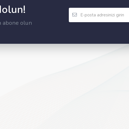
dolun!
n abone olun