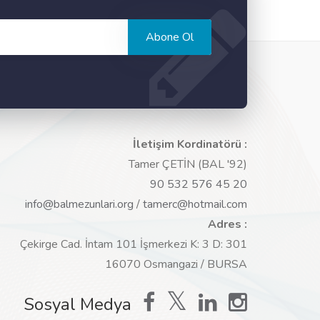
Abone Ol
İletişim Kordinatörü :
Tamer ÇETİN (BAL '92)
90 532 576 45 20
info@balmezunlari.org
/
tamerc@hotmail.com
Adres :
Çekirge Cad. İntam 101 İşmerkezi K: 3 D: 301
16070 Osmangazi / BURSA
Sosyal Medya