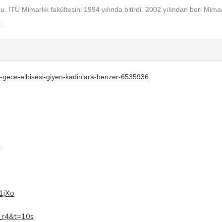
İTÜ Mimarlık fakültesini 1994 yılında bitirdi. 2002 yılından beri Mimar
.
m-gece-elbisesi-giyen-kadinlara-benzer-6535936
Q
1jXo
_r4&t=10s