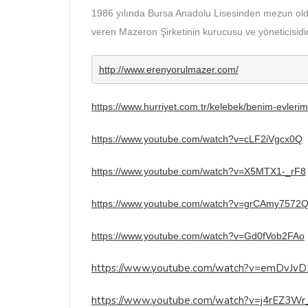
1986 yılında Bursa Anadolu Lisesinden mezun oldu. 
veren Mazeron Şirketinin kurucusu ve yöneticisidir
http://www.erenyorulmazer.com/
https://www.hurriyet.com.tr/kelebek/benim-evleri
https://www.youtube.com/watch?v=cLF2iVgcx0Q
https://www.youtube.com/watch?v=X5MTX1-_rF8
https://www.youtube.com/watch?v=grCAmy7572
https://www.youtube.com/watch?v=Gd0fVob2FAo
https://www.youtube.com/watch?v=emDvJvD
https://www.youtube.com/watch?v=j4rEZ3Wr