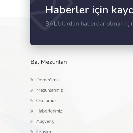
Haberler için kay
BAL’lılardan haberdar olmak içi
Bal Mezunları
Derneğimiz
Mezunlarımız
Okulumuz
Haberlerimiz
Alışveriş
İletişim