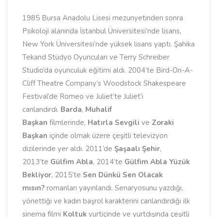
1985 Bursa Anadolu Lisesi mezunyetinden sonra
Psikoloji alanında İstanbul Üniversitesi’nde lisans,
New York Üniversitesi’nde yüksek lisans yaptı. Şahika
Tekand Stüdyo Oyuncuları ve Terry Schreiber
Studio’da oyunculuk eğitimi aldı. 2004’te Bird-On-A-
Cliff Theatre Company’s Woodstock Shakespeare
Festival’de Romeo ve Juliet’te Juliet’i
canlandırdı.
Barda
,
Muhalif
Başkan
filmlerinde,
Hatırla Sevgili
ve
Zoraki
Başkan
içinde olmak üzere çeşitli televizyon
dizilerinde yer aldı. 2011’de
Şaşaalı Şehir
,
2013’te
Gülfim Abla
, 2014’te
Gülfim Abla Yüzük
Bekliyor
, 2015’te
Sen Dünkü Sen Olacak
mısın?
romanları yayınlandı. Senaryosunu yazdığı,
yönettiği ve kadın başrol karakterini canlandırdığı ilk
sinema filmi
Koltuk
yurtiçinde ve yurtdışında çeşitli