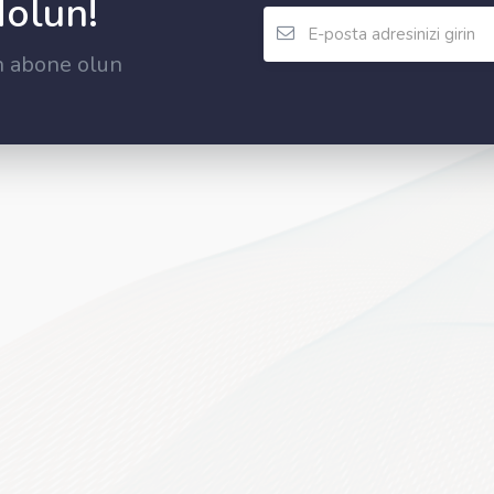
dolun!
n abone olun