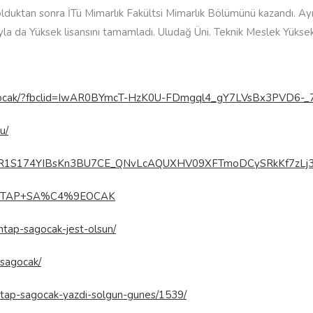
uktan sonra İTü Mimarlık Fakültsi Mimarlık Bölümünü kazandı. Aynı
mıyla da Yüksek lisansını tamamladı. Uludağ Üni. Teknik Meslek Yük
9Focak/?fbclid=IwAR0BYmcT-HzK0U-FDmgql4_gY7LVsBx3PVD6-
u/
id=IwAR1S174YIBsKn3BU7CE_QNvLcAQUXHV09XFTmoDCySRkKf7zL
s=MEHTAP+SA%C4%9EOCAK
tap-sagocak-jest-olsun/
sagocak/
htap-sagocak-yazdi-solgun-gunes/1539/