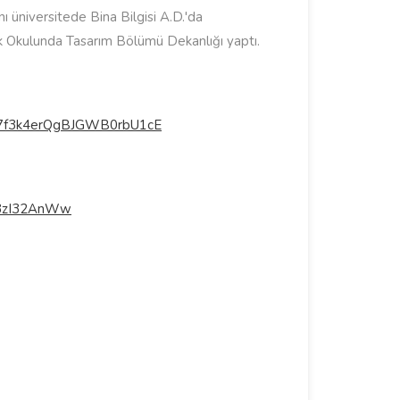
 üniversitede Bina Bilgisi A.D.'da
sek Okulunda Tasarım Bölümü Dekanlığı yaptı.
_7f3k4erQgBJGWB0rbU1cE
j3zI32AnWw