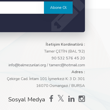
Abone Ol
İletişim Kordinatörü :
Tamer ÇETİN (BAL '92)
90 532 576 45 20
info@balmezunlari.org
/
tamerc@hotmail.com
Adres :
Çekirge Cad. İntam 101 İşmerkezi K: 3 D: 301
16070 Osmangazi / BURSA
Sosyal Medya