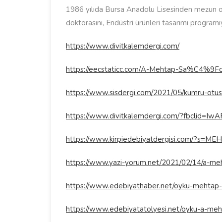
1986 yılıda Bursa Anadolu Lisesinden mezun old
doktorasını, Endüstri ürünleri tasarımı progra
https://www.divitkalemdergi.com/
https://eecstaticc.com/A-Mehtap-Sa%C4%
https://www.sisdergi.com/2021/05/kumru-otus
https://www.divitkalemdergi.com/?fbcl
https://www.kirpiedebiyatdergisi.com/?
https://www.yazi-yorum.net/2021/02/14/a-meh
https://www.edebiyathaber.net/oyku-mehtap-
https://www.edebiyatatolyesi.net/oyku-a-me