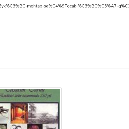
%C3%B6yk%C3%BC-mehtap-sa%C4%9Focak-%C3%BC%C3%A7-g%