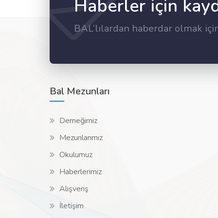
Haberler için kay
BAL’lılardan haberdar olmak içi
Bal Mezunları
Derneğimiz
Mezunlarımız
Okulumuz
Haberlerimiz
Alışveriş
İletişim